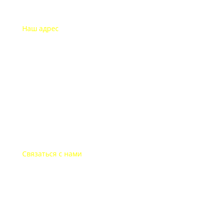
Наш адрес
115193 Россия
г. Москва Дубининская ул. 71
Часы работы офиса
Пон.-пят.: с 9-00 до 18-00
В выходные дни офис закрыт
Связаться с нами
+7-495-135-35-81
post@websitepost.ru