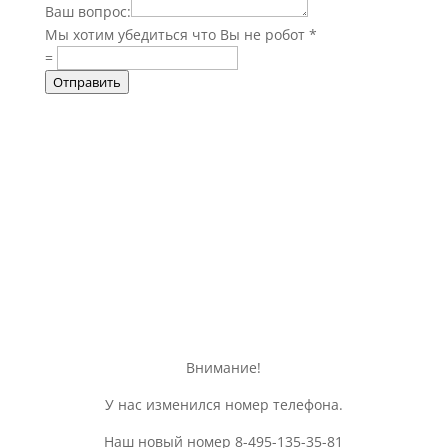
Ваш вопрос:
Мы хотим убедиться что Вы не робот
*
=
Отправить
Информация о доставке, оплате, а
так же различная общая
информация об изделии
Внимание!
У нас изменился номер телефона.
Наш новый номер 8-495-135-35-81