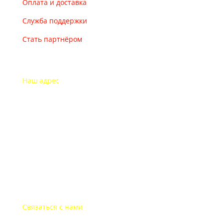
Оплата и доставка
Служба поддержки
Стать партнёром
Наш адрес
115193 Россия
г. Москва Дубининская ул. 71
Часы работы офиса
Пон.-пят.: с 9-00 до 18-00
В выходные дни офис закрыт
Связаться с нами