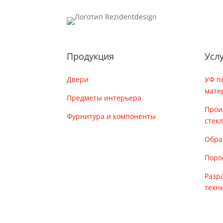
Продукция
Усл
Двери
УФ п
мате
Предметы интерьера
Прои
Фурнитура и компоненты
стек
Обра
Поро
Разр
техн