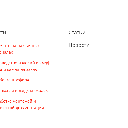
уги
Статьи
Новости
ечать на различных
риалах
зводство изделий из мдф,
ла и камня на заказ
ботка профиля
шковая и жидкая окраска
аботка чертежей и
ической документации