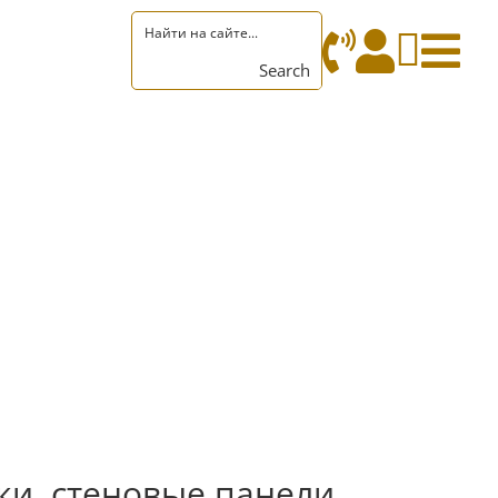
натные перегородки Pret-a-Porter




Search
е перегородки Emerson из латуни
ки, стеновые панели