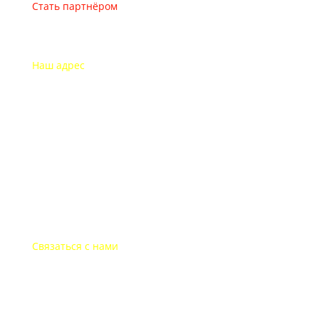
Стать партнёром
Наш адрес
115193 Россия
г. Москва Дубининская ул. 71
Часы работы офиса
Пон.-пят.: с 9-00 до 18-00
В выходные дни офис закрыт
Связаться с нами
+7-495-135-35-81
post@websitepost.ru