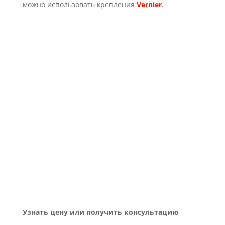
можно использовать крепления
Vernier
.
APMR-Hidden II размеры промема
APMR-Hidden II установка с
профилем ПС 50х50
Габаритный эскиз APMR-HIDDEN-
II
Узнать цену или получить консультацию