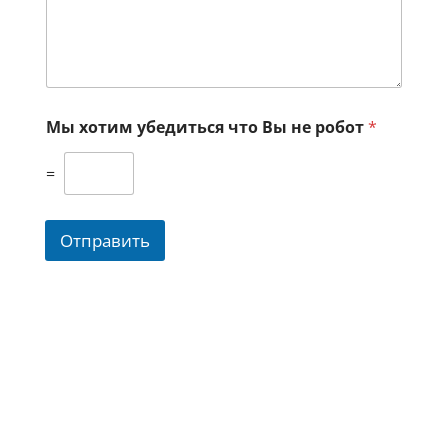
Мы хотим убедиться что Вы не робот
*
=
Отправить
Информация о доставке, оплате, а
так же различная общая
информация об изделии