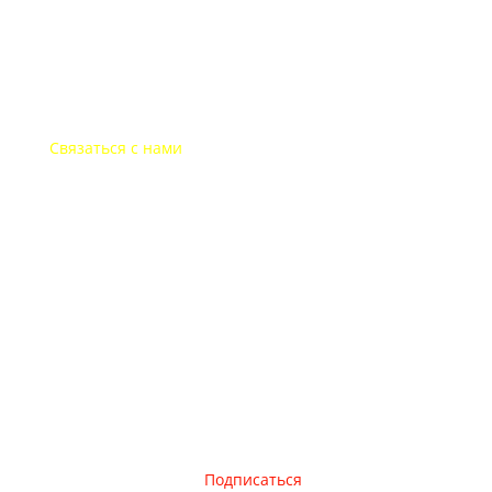
Часы работы офиса
Пон.-пят.: с 9-00 до 18-00
В выходные дни офис закрыт
Связаться с нами
+7-495-135-35-81
post@websitepost.ru
TM Rezident Design 2020 Москва
Подписаться