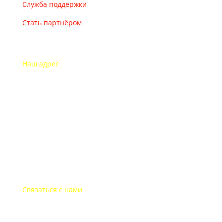
Служба поддержки
Стать партнёром
Наш адрес
115193 Россия
г. Москва Дубининская ул. 71
Часы работы офиса
Пон.-пят.: с 9-00 до 18-00
В выходные дни офис закрыт
Связаться с нами
+7-495-135-35-81