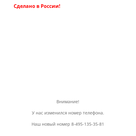
Сделано в России!
Информация о доставке, оплате, а
так же различная общая
информация об изделии
Внимание!
У нас изменился номер телефона.
Наш новый номер 8-495-135-35-81