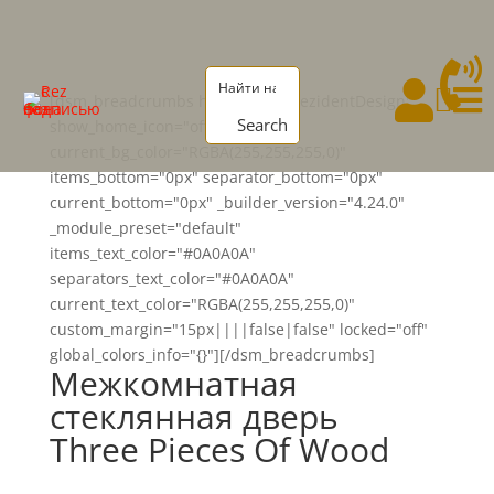




[dsm_breadcrumbs home_text="RezidentDesign"
Search
show_home_icon="off"
current_bg_color="RGBA(255,255,255,0)"
items_bottom="0px" separator_bottom="0px"
current_bottom="0px" _builder_version="4.24.0"
_module_preset="default"
items_text_color="#0A0A0A"
separators_text_color="#0A0A0A"
current_text_color="RGBA(255,255,255,0)"
custom_margin="15px||||false|false" locked="off"
global_colors_info="{}"][/dsm_breadcrumbs]
Межкомнатная
стеклянная дверь
Three Pieces Of Wood