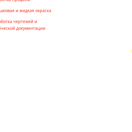
шковая и жидкая окраска
аботка чертежей и
ической документации
Часы работы офиса
Пон.-пят.: с 9-00 до 18-00
В выходные дни офис закрыт
TM Rezident Design 2020 Москва