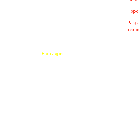
Поро
Разр
техн
Наш адрес
115193 Россия
г. Москва Дубининская ул. 71