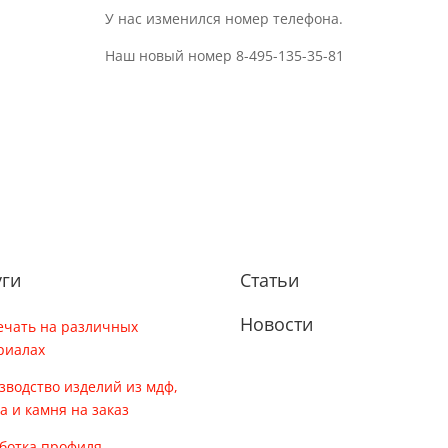
У нас изменился номер телефона.
Наш новый номер 8-495-135-35-81
уги
Статьи
Новости
ечать на различных
риалах
зводство изделий из мдф,
ла и камня на заказ
ботка профиля