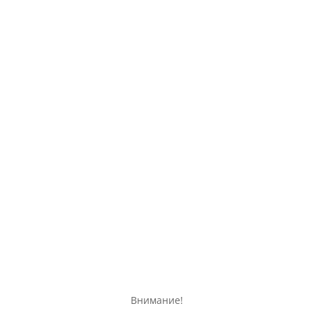
те, а так же различная общая информация о
Внимание!