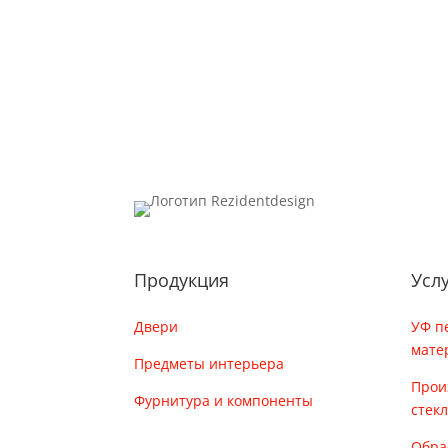
Продукция
Усл
Двери
УФ п
мате
Предметы интерьера
Прои
Фурнитура и компоненты
стек
Обра