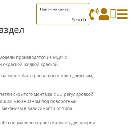




Search
аздел
одели производятся из МДФ с
 окраской жидкой краской.
тна может быть распашным или сдвижным,
етли скрытого монтажа с 3D регулировкой.
ающим механизмом под поворотный
 механизм в зависимости от типа
ble специально спроектирована для дверей