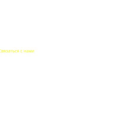
Связаться с нами
+7-495-135-35-81
post@websitepost.ru