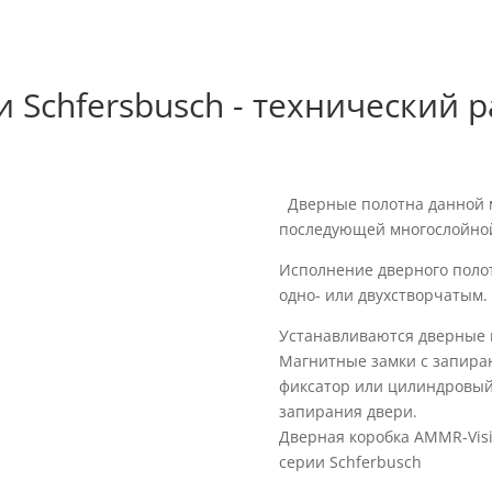
Schfersbusch - технический р
Дверные полотна данной м
последующей многослойной
Исполнение дверного поло
одно- или двухстворчатым.
Устанавливаются дверные п
Магнитные замки c запир
фиксатор или цилиндровый
запирания двери.
Дверная коробка AMMR-Visi
серии Schferbusch