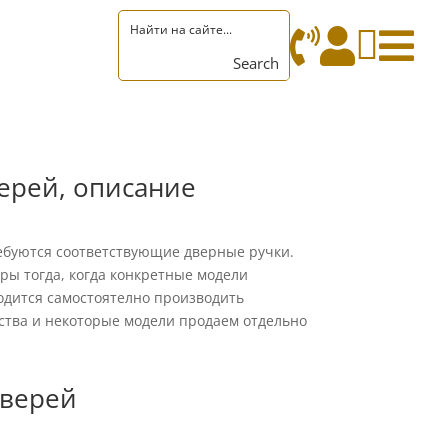




Search
ашных дверей
ерей, описание
ебуются соответствующие дверные ручки.
ры тогда, когда конкретные модели
одится самостоятелно производить
ства и некоторые модели продаем отдельно
дверей