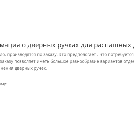
Дверная ручка-
скоба KURS-W
RezidentDesign
мация о дверных ручках для распашных 
о, производятся по заказу. Это предпологает , что потребуетс
 заказу позволяет иметь большое разнообразие вариантов отдел
лнения дверных ручек.
рму: