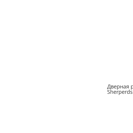
Дверная 
Geo Rezid
Дверная ручка
Design
Capsule Rezident
Design
Дверная 
Vilma Rez
Design
Скрытые дверные
ручки LD-Secret и
LD-Secret-Grande
Дверная 
Sherperds
Дверная ручка-
скоба KURS-NEU
RezidentDesign