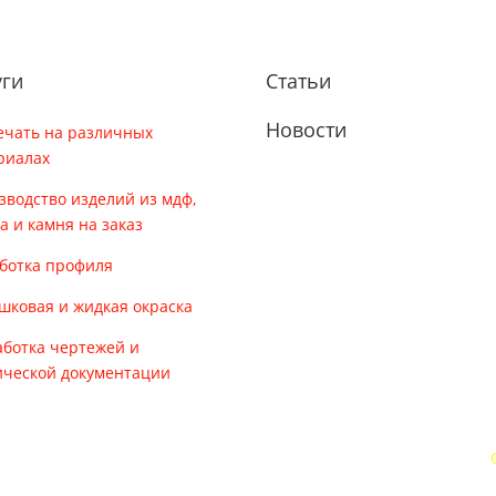
уги
Статьи
Новости
ечать на различных
риалах
зводство изделий из мдф,
ла и камня на заказ
ботка профиля
шковая и жидкая окраска
аботка чертежей и
ической документации
Часы работы офиса