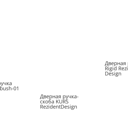
ручка
Дверная ручка
Дверная 
ent
Sejm Rezident
Bolero Re
Design
Design
ручка-
ident
Дверная ручка
Ascension Rezident
Дверная 
Design
Rigid Rez
Design
ручка
bush-01
Дверная ручка-
скоба KURS
Моторна
RezidentDesign
ручка Ka
Rezident 