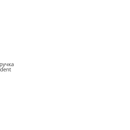
ручка
zident
Дверные ручки
серии Empire
Дверная ручка Rail
Rezident Design
ручка
ident
Дверная ручка
Benin Rezident
я дверная
Design
rlson
Dezign