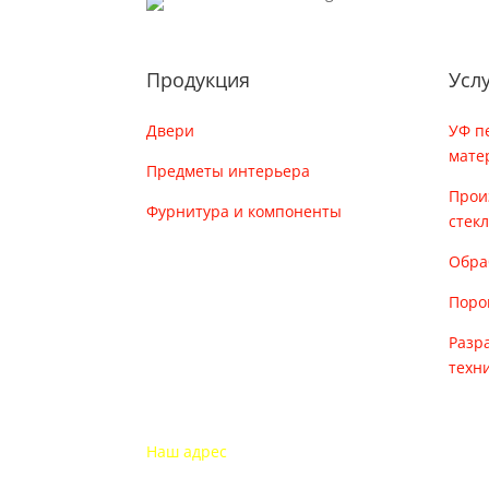
Продукция
Усл
Двери
УФ п
мате
Предметы интерьера
Прои
Фурнитура и компоненты
стек
Обра
Поро
Разр
техн
Наш адрес