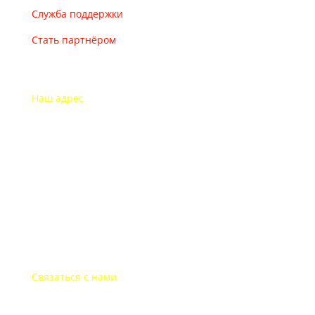
Служба поддержки
Стать партнёром
Наш адрес
115193 Россия
г. Москва Дубининская ул. 71
Часы работы офиса
Пон.-пят.: с 9-00 до 18-00
В выходные дни офис закрыт
Связаться с нами
+7-495-135-35-81