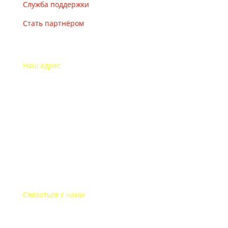
Служба поддержки
Стать партнёром
Наш адрес
115193 Россия
г. Москва Дубининская ул. 71
Часы работы офиса
Пон.-пят.: с 9-00 до 18-00
В выходные дни офис закрыт
Связаться с нами
+7-495-135-35-81