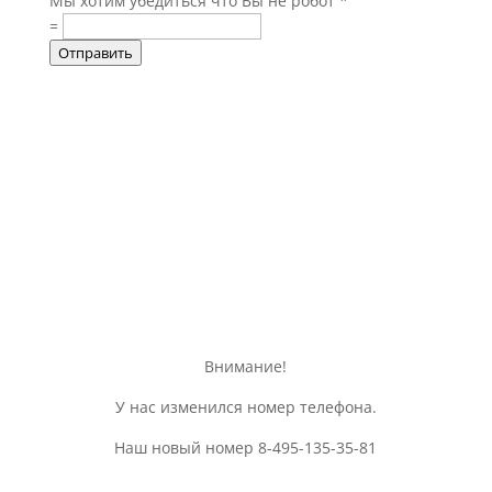
Мы хотим убедиться что Вы не робот
*
=
Отправить
Информация о доставке, оплате, а
так же различная общая
информация об изделии
Внимание!
У нас изменился номер телефона.
Наш новый номер 8-495-135-35-81