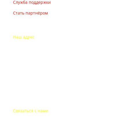
Служба поддержки
Стать партнёром
Наш адрес
115193 Россия
г. Москва Дубининская ул. 71
Часы работы офиса
Пон.-пят.: с 9-00 до 18-00
В выходные дни офис закрыт
Связаться с нами
+7-495-135-35-81