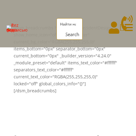




[dsm_breadcrumbs home_text="RezidentDesign"
Search
show_home_icon="off" align="center"
current_bg_color="RGBA(255,255,255,0)"
items_bottom="0px" separator_bottom="0px"
current_bottom="0px" _builder_version="4.24.0"
_module_preset="default" items_text_color="#ffffff"
separators_text_color="#ffffff"
current_text_color="RGBA(255,255,255,0)"
locked="off" global_colors_info="{}"]
[/dsm_breadcrumbs]
Межкомнатные
перегородки Multitrack