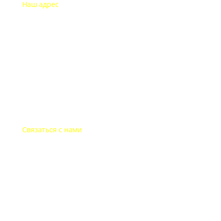
Наш адрес
115193 Россия
г. Москва Дубининская ул. 71
Часы работы офиса
Пон.-пят.: с 9-00 до 18-00
В выходные дни офис закрыт
Связаться с нами
+7-495-135-35-81
post@websitepost.ru