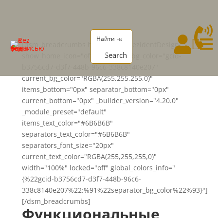




[dsm_breadcrumbs home_text="RezidentDesign"
Search
show_home_icon="off" separator_bg_color="gcid-
b3756cd7-d3f7-448b-96c6-338c8140e207"
current_bg_color="RGBA(255,255,255,0)"
items_bottom="0px" separator_bottom="0px"
current_bottom="0px" _builder_version="4.20.0"
_module_preset="default"
items_text_color="#6B6B6B"
separators_text_color="#6B6B6B"
separators_font_size="20px"
current_text_color="RGBA(255,255,255,0)"
width="100%" locked="off" global_colors_info="
{%22gcid-b3756cd7-d3f7-448b-96c6-
338c8140e207%22:%91%22separator_bg_color%22%93}"]
[/dsm_breadcrumbs]
Функциональные