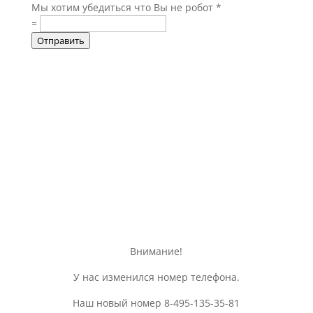
Мы хотим убедиться что Вы не робот
*
=
Отправить
Информация о доставке,
оплате, а так же различная
общая информация об изделии
Внимание!
У нас изменился номер телефона.
Наш новый номер 8-495-135-35-81