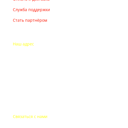
Служба поддержки
Стать партнёром
Наш адрес
115193 Россия
г. Москва Дубининская ул. 71
Часы работы офиса
Пон.-пят.: с 9-00 до 18-00
В выходные дни офис закрыт
Связаться с нами
+7-495-135-35-81