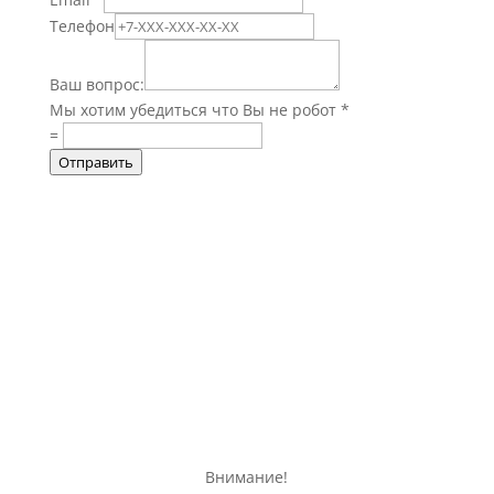
Телефон
Ваш вопрос:
Мы хотим убедиться что Вы не робот
*
=
Отправить
Информация о доставке, оплате, а
так же различная общая
информация об изделии
Внимание!