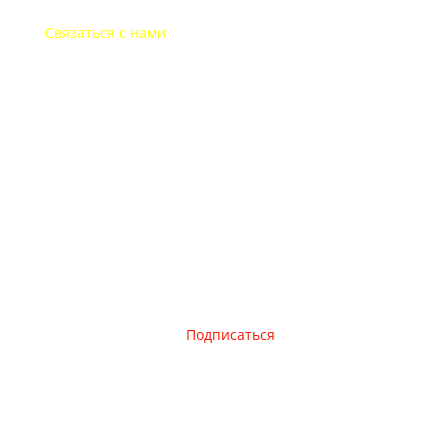
Связаться с нами
+7-495-135-35-81
post@websitepost.ru
TM Rezident Design 2020 Москва
Подписаться