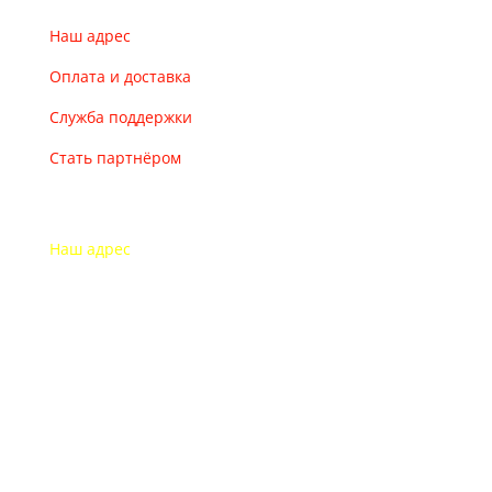
Наш адрес
Оплата и доставка
Служба поддержки
Стать партнёром
Наш адрес
115193 Россия
г. Москва Дубининская ул. 71
Часы работы офиса
Пон.-пят.: с 9-00 до 18-00
В выходные дни офис закрыт