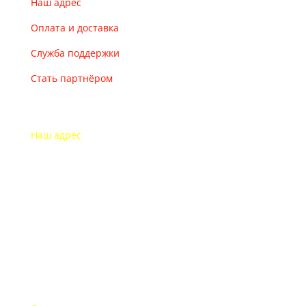
Наш адрес
Оплата и доставка
Служба поддержки
Стать партнёром
Наш адрес
115193 Россия
г. Москва Дубининская ул. 71
Часы работы офиса
Пон.-пят.: с 9-00 до 18-00
В выходные дни офис закрыт