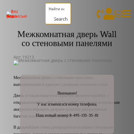




Search
Межкомнатная дверь Wall
со стеновыми панелями
Арт.19213
Межкомнатная дверь с стеновыми панелями,
выполненными в едином с дверным полотном стиле.
Внимание!
Дверь устанавливается в скрытую дверную коробку, с
открыванием “от себя” или "на себя", что делает возможным
У нас изменился номер телефона.
аккуратно обрамить дверное полотно декоративным
Наш новый номер 8-495-135-35-81
багетом различного дизайна.
В дальнейшем стены декорируются особыми стеновыми