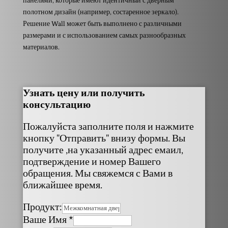
панелями, которые имеют идентичный с дверным
полотном дизайн (например, состаренное зеркало).
Решение Wall может быть выполнено с различными
размерами и с использованием самых разнообразных
материалов.
Узнать цену или получить
консультацию
Пожалуйста заполните поля и нажмите
кнопку "Отправить" внизу формы. Вы
получите ,на указанный адрес емаил,
подтверждение и номер Вашего
обращения. Мы свяжемся с Вами в
ближайшее время.
Продукт:
Ваше Имя
*