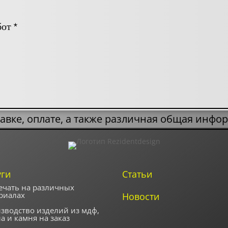
бот
*
авке, оплате, а также различная общая инфо
уги
Статьи
ечать на различных
риалах
Новости
зводство изделий из мдф,
ла и камня на заказ