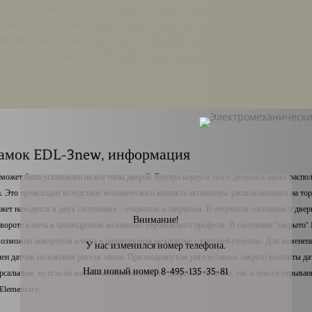
" show_home_icon="off" align="center" separator_bg_color="gci
_bottom="0px" separator_bottom="0px" current_bottom="0px" _buil
00000" separators_text_color="#000000" separators_font_size="20p
fo="{%22gcid-b3756cd7-d3f7-448b-96c6-338c8140e207%22:%91%22se
замок EDL-3new, информация
жет быть установлен на все типы дверей. Внутри корпуса этого дверного замка распол
 Это происходит вследствие механического контакта активатора, расположенного на тор
жет находится в двух состояниях - открытом и закрытом. В открытом состоянии у дверн
Внимание!
повороте ключа в цилиндровом механизме европейского профиля. В состоянии "закрыто
возможно поворотом ключа в цилиндровом механизме с внешней стороны. Для изменения
У нас изменился номер телефона.
лен датчик положения ригеля замка. При выдвинутом ригеле (замок закрыт) контакты да
Наш новый номер 8-495-135-35-81
альным, то есть он может быть установлен на двери как правого, так и левого отрыван
Elementary: