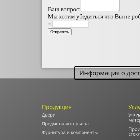
Ваш вопрос:
Мы хотим убедиться что Вы не ро
=
Отправить
Информация о дост
Продукция
Усл
Двери
УФ п
мате
Предметы интерьера
Прои
Фурнитура и компоненты
стек