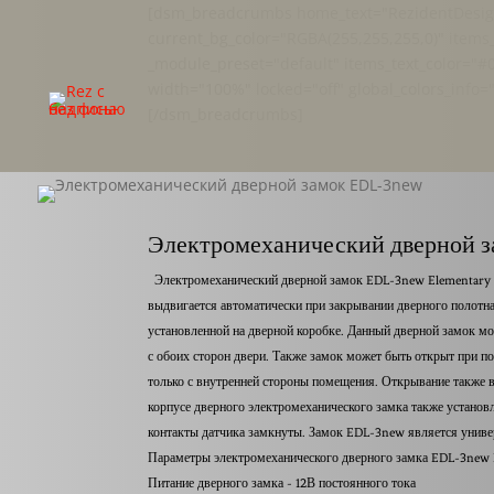
[dsm_breadcrumbs home_text="RezidentDesign
current_bg_color="RGBA(255,255,255,0)" items
_module_preset="default" items_text_color="#0
width="100%" locked="off" global_colors_in
[/dsm_breadcrumbs]
Электромеханический дверной 
Электромеханический дверной замок EDL-3new Elementary мо
выдвигается автоматически при закрывании дверного полотна.
установленной на дверной коробке. Данный дверной замок мо
с обоих сторон двери. Также замок может быть открыт при 
только с внутренней стороны помещения. Открывание также 
корпусе дверного электромеханического замка также установ
контакты датчика замкнуты. Замок EDL-3new является универс
Параметры электромеханического дверного замка EDL-3new 
Питание дверного замка - 12В постоянного тока