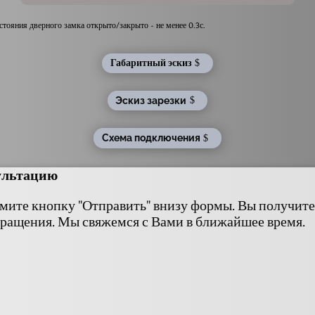
стояния дверного замка открыто/закрыто - не менее 0.3с.
Габаритный эскиз
Эскиз зарезки
Схема подключения
сультацию
мите кнопку "Отправить" внизу формы. Вы получите 
ращения. Мы свяжемся с Вами в ближайшее время.